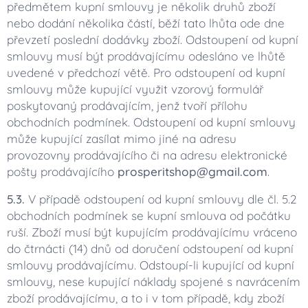
předmětem kupní smlouvy je několik druhů zboží
nebo dodání několika částí, běží tato lhůta ode dne
převzetí poslední dodávky zboží. Odstoupení od kupní
smlouvy musí být prodávajícímu odesláno ve lhůtě
uvedené v předchozí větě. Pro odstoupení od kupní
smlouvy může kupující využit vzorový formulář
poskytovaný prodávajícím, jenž tvoří přílohu
obchodních podmínek. Odstoupení od kupní smlouvy
může kupující zasílat mimo jiné na adresu
provozovny prodávajícího či na adresu elektronické
pošty prodávajícího
prosperitshop@gmail.com
.
5.3.
V případě odstoupení od kupní smlouvy dle čl. 5.2
obchodních podmínek se kupní smlouva od počátku
ruší. Zboží musí být kupujícím prodávajícímu vráceno
do čtrnácti (14) dnů od doručení odstoupení od kupní
smlouvy prodávajícímu. Odstoupí-li kupující od kupní
smlouvy, nese kupující náklady spojené s navrácením
zboží prodávajícímu, a to i v tom případě, kdy zboží