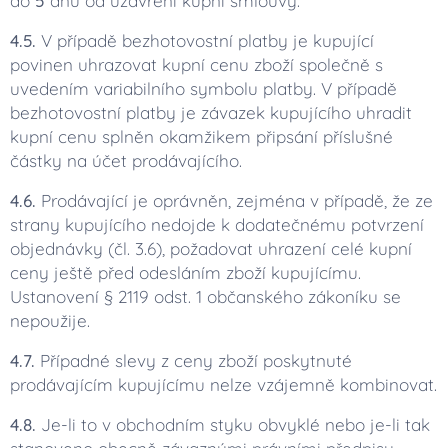
do
5
dnů od uzavření kupní smlouvy.
4.5.
V případě bezhotovostní platby je kupující
povinen uhrazovat kupní cenu zboží společně s
uvedením variabilního symbolu platby. V případě
bezhotovostní platby je závazek kupujícího uhradit
kupní cenu splněn okamžikem připsání příslušné
částky na účet prodávajícího.
4.6.
Prodávající je oprávněn, zejména v případě, že ze
strany kupujícího nedojde k dodatečnému potvrzení
objednávky (čl. 3.6), požadovat uhrazení celé kupní
ceny ještě před odesláním zboží kupujícímu.
Ustanovení § 2119 odst. 1 občanského zákoníku se
nepoužije.
4.7.
Případné slevy z ceny zboží poskytnuté
prodávajícím kupujícímu nelze vzájemně kombinovat.
4.8.
Je-li to v obchodním styku obvyklé nebo je-li tak