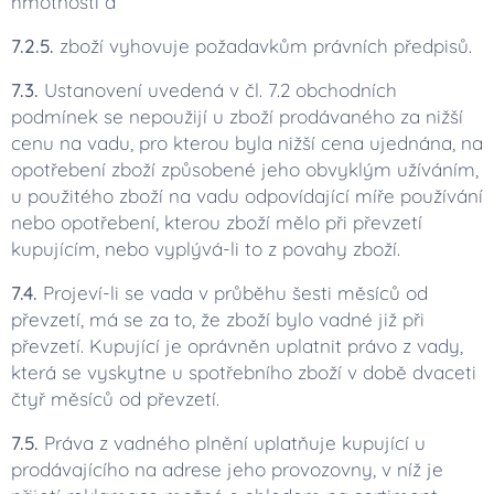
hmotnosti a
7.2.5.
zboží vyhovuje požadavkům právních předpisů.
7.3.
Ustanovení uvedená v čl. 7.2 obchodních
podmínek se nepoužijí u zboží prodávaného za nižší
cenu na vadu, pro kterou byla nižší cena ujednána, na
opotřebení zboží způsobené jeho obvyklým užíváním,
u použitého zboží na vadu odpovídající míře používání
nebo opotřebení, kterou zboží mělo při převzetí
kupujícím, nebo vyplývá-li to z povahy zboží.
7.4.
Projeví-li se vada v průběhu šesti měsíců od
převzetí, má se za to, že zboží bylo vadné již při
převzetí. Kupující je oprávněn uplatnit právo z vady,
která se vyskytne u spotřebního zboží v době dvaceti
čtyř měsíců od převzetí.
7.5.
Práva z vadného plnění uplatňuje kupující u
prodávajícího na adrese jeho provozovny, v níž je