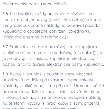
"elektronická adresa kupujícího").
3.6.
Prodávající je vždy oprávněn v závislosti na
charakteru objednávky (množství zboží, výše kupní
ceny, předpokládané náklady na dopravu) požádat
kupujícího o dodatečné potvrzení objednávky
(například písemně či telefonicky).
3.7.
Smluvní vztah mezi prodávajícím a kupujícím
vzniká doručením přijetí objednávky (akceptací), jež
je prodávajícím zasláno kupujícímu elektronickou
poštou, a to na adresu elektronické pošty kupujícího.
3.8.
Kupující souhlasí s použitím komunikačních
prostředků na dálku při uzavírání kupní smlouvy.
Náklady vzniklé kupujícímu při použití komunikačních
prostředků na dálku v souvislosti s uzavřením kupní
smlouvy (náklady na internetové připojení, náklady
na telefonní hovory) si hradí kupující sám, přičemž
tyto náklady se neliší od základní sazby.