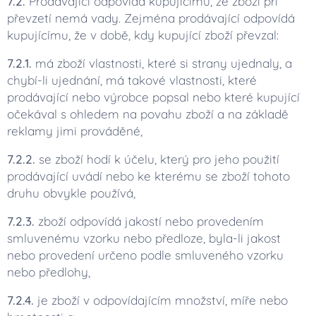
7.2.
Prodávající odpovídá kupujícímu, že zboží při
převzetí nemá vady. Zejména prodávající odpovídá
kupujícímu, že v době, kdy kupující zboží převzal:
7.2.1.
má zboží vlastnosti, které si strany ujednaly, a
chybí-li ujednání, má takové vlastnosti, které
prodávající nebo výrobce popsal nebo které kupující
očekával s ohledem na povahu zboží a na základě
reklamy jimi prováděné,
7.2.2.
se zboží hodí k účelu, který pro jeho použití
prodávající uvádí nebo ke kterému se zboží tohoto
druhu obvykle používá,
7.2.3.
zboží odpovídá jakostí nebo provedením
smluvenému vzorku nebo předloze, byla-li jakost
nebo provedení určeno podle smluveného vzorku
nebo předlohy,
7.2.4.
je zboží v odpovídajícím množství, míře nebo