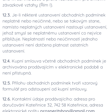
závazkové vztahy (Řím I).
12.3.
Je-li některé ustanovení obchodních podmínek
neplatné nebo neúčinné, nebo se takovým stane,
namísto neplatných ustanovení nastoupí ustanovení,
jehož smysl se neplatnému ustanovení co nejvíce
přibližuje. Neplatností nebo neúčinností jednoho
ustanovení není dotčena platnost ostatních
ustanovení.
12.4.
Kupní smlouva včetně obchodních podmínek je
archivována prodávajícím v elektronické podobě a
není přístupná.
12.5.
Přílohu obchodních podmínek tvoří vzorový
formulář pro odstoupení od kupní smlouvy.
12.6.
Kontaktní údaje prodávajícího: adresa pro
doručování Kateřinice 32, 742 58 Kateřinice, adresa
elektronické pošty
prosperitshop@gmail.com
,