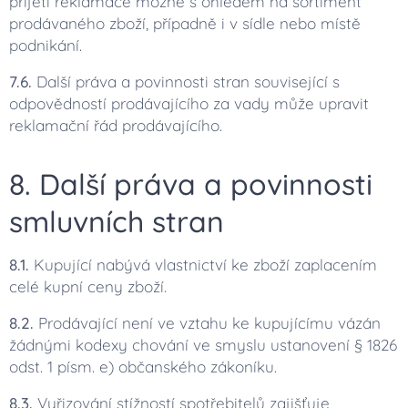
přijetí reklamace možné s ohledem na sortiment
prodávaného zboží, případně i v sídle nebo místě
podnikání.
7.6.
Další práva a povinnosti stran související s
odpovědností prodávajícího za vady může upravit
reklamační řád prodávajícího.
8. Další práva a povinnosti
smluvních stran
8.1.
Kupující nabývá vlastnictví ke zboží zaplacením
celé kupní ceny zboží.
8.2.
Prodávající není ve vztahu ke kupujícímu vázán
žádnými kodexy chování ve smyslu ustanovení § 1826
odst. 1 písm. e) občanského zákoníku.
8.3.
Vyřizování stížností spotřebitelů zajišťuje