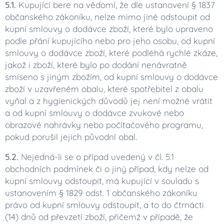
5.1.
Kupující bere na vědomí, že dle ustanovení § 1837
občanského zákoníku, nelze mimo jiné odstoupit od
kupní smlouvy o dodávce zboží, které bylo upraveno
podle přání kupujícího nebo pro jeho osobu, od kupní
smlouvy o dodávce zboží, které podléhá rychlé zkáze,
jakož i zboží, které bylo po dodání nenávratně
smíseno s jiným zbožím, od kupní smlouvy o dodávce
zboží v uzavřeném obalu, které spotřebitel z obalu
vyňal a z hygienických důvodů jej není možné vrátit
a od kupní smlouvy o dodávce zvukové nebo
obrazové nahrávky nebo počítačového programu,
pokud porušil jejich původní obal.
5.2.
Nejedná-li se o případ uvedený v čl. 5.1
obchodních podmínek či o jiný případ, kdy nelze od
kupní smlouvy odstoupit, má kupující v souladu s
ustanovením § 1829 odst. 1 občanského zákoníku
právo od kupní smlouvy odstoupit, a to do čtrnácti
(14) dnů od převzetí zboží, přičemž v případě, že