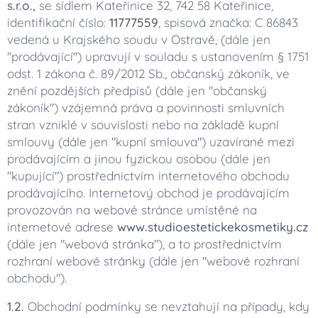
s.r.o.,
se sídlem Kateřinice 32, 742 58 Kateřinice,
identifikační číslo:
11777559
, spisová značka: C 86843
vedená u Krajského soudu v Ostravě, (dále jen
"prodávající") upravují v souladu s ustanovením § 1751
odst. 1 zákona č. 89/2012 Sb., občanský zákoník, ve
znění pozdějších předpisů (dále jen "občanský
zákoník") vzájemná práva a povinnosti smluvních
stran vzniklé v souvislosti nebo na základě kupní
smlouvy (dále jen "kupní smlouva") uzavírané mezi
prodávajícím a jinou fyzickou osobou (dále jen
"kupující") prostřednictvím internetového obchodu
prodávajícího. Internetový obchod je prodávajícím
provozován na webové stránce umístěné na
internetové adrese
www.studioestetickekosmetiky.cz
(dále jen "webová stránka"), a to prostřednictvím
rozhraní webové stránky (dále jen "webové rozhraní
obchodu").
1.2.
Obchodní podmínky se nevztahují na případy, kdy