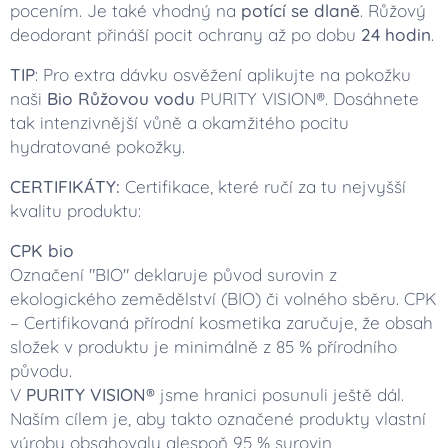
pocením. Je také vhodný na
potící se dlaně
. Růžový
deodorant přináší pocit ochrany až po dobu
24 hodin
.
TIP
: Pro extra dávku osvěžení aplikujte na pokožku
naši
Bio Růžovou vodu
PURITY VISION®. Dosáhnete
tak intenzivnější vůně a okamžitého pocitu
hydratované pokožky.
CERTIFIKÁTY:
Certifikace, které ručí za tu nejvyšší
kvalitu produktu:
CPK bio
Označení "BIO" deklaruje původ surovin z
ekologického zemědělství (BIO) či volného sběru. CPK
– Certifikovaná přírodní kosmetika zaručuje, že obsah
složek v produktu je minimálně z 85 % přírodního
původu.
V
PURITY VISION®
jsme hranici posunuli ještě dál.
Naším cílem je, aby takto označené produkty vlastní
výroby obsahovaly alespoň 95 % surovin