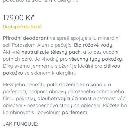
179,00
Kč
Dostupné do 3 dnů
Přírodní deodorant
ve spreji spojuje sílu minerální
soli Potassium Alum a pečující
Bio růžové vody
.
Aktivně
neutralizuje tělesný pach
, a to bez ucpání
potních pórů. Je vhodný pro
všechny typy pokožky
.
Díky svému jemnému složení je ideální pro
citlivou
pokožku
se sklonem k alergiím.
Mezi jeho benefity patří
složení bez alkoholu
a
parfemací, podpora obnovy přirozeného ochranného
filmu pokožky,
dlouhotrvající účinnost
a šetrnost vůči
oblečení - nezanechává stopy na oblečení. Můžete ho
kombinovat s libovolným
parfémem
.
JAK FUNGUJE: