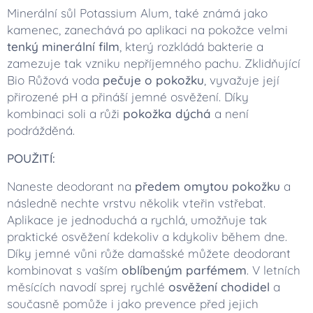
Minerální sůl Potassium Alum, také známá jako
kamenec, zanechává po aplikaci na pokožce velmi
tenký minerální film
, který rozkládá bakterie a
zamezuje tak vzniku nepříjemného pachu. Zklidňující
Bio Růžová voda
pečuje o pokožku
, vyvažuje její
přirozené pH a přináší jemné osvěžení. Díky
kombinaci soli a růži
pokožka dýchá
a není
podrážděná.
POUŽITÍ:
Naneste deodorant na
předem omytou pokožku
a
následně nechte vrstvu několik vteřin vstřebat.
Aplikace je jednoduchá a rychlá, umožňuje tak
praktické osvěžení kdekoliv a kdykoliv během dne.
Díky jemné vůni růže damašské můžete deodorant
kombinovat s vaším
oblíbeným parfémem
. V letních
měsících navodí sprej rychlé
osvěžení chodidel
a
současně pomůže i jako prevence před jejich