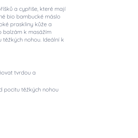
íšků a cypřiše, které mají
vané bio bambucké máslo
boké praskliny kůže a
nto balzám k masážím
 těžkých nohou. Ideální k
ňovat tvrdou a
od pocitu těžkých nohou