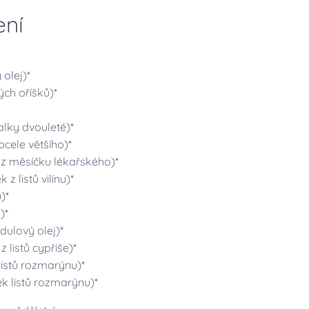
ení
olej)*
ých oříšků)*
alky dvouleté)*
ocele většího)*
z měsíčku lékařského)*
 z listů vilínu)*
)*
)*
dulový olej)*
z listů cypřiše)*
 listů rozmarýnu)*
k listů rozmarýnu)*