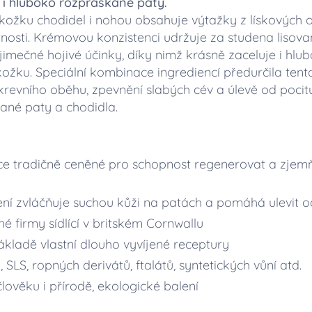
 i hluboko rozpraskané paty.
ožku chodidel i nohou obsahuje výtažky z lískových oř
tnosti. Krémovou konzistenci udržuje za studena liso
jimečné hojivé účinky, díky nimž krásně zaceluje i hlu
ožku. Speciální kombinace ingrediencí předurčila te
krevního oběhu, zpevnění slabých cév a úlevě od pocitu
ané paty a chodidla.
ce tradičně ceněné pro schopnost regenerovat a zjem
ení zvláčňuje suchou kůži na patách a pomáhá ulevit 
é firmy sídlící v britském Cornwallu
kladě vlastní dlouho vyvíjené receptury
SLS, ropných derivátů, ftalátů, syntetických vůní atd.
lověku i přírodě, ekologické balení