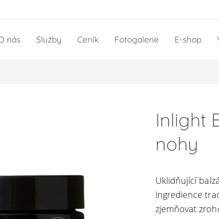
O nás
Služby
Ceník
Fotogalerie
E-shop
Inlight
nohy
Uklidňující bal
ingredience tr
zjemňovat zroh