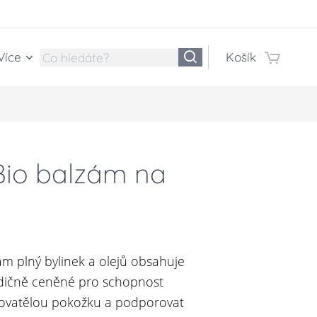
Více
Košík
 Bio balzám na
zám plný bylinek a olejů obsahuje
adičně ceněné pro schopnost
ovatělou pokožku a podporovat