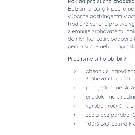
Poklad pro suchá chodidla
Balzám určený k péči o pok
výborné adstringentní vlas
tradičně ceněné pro své vý
zjemňuje zrohovatělou pok
dolních končetin, podpoře 
péči o suché nebo poprask
Proč jsme si ho oblíbili?
obsahuje ingredien
zrohovatělou kůži
jeho jedinečné slož
produkt malé rodinn
vyroben ručně na zá
zcela bez parabenů, 
100% BIO, šetrné k č