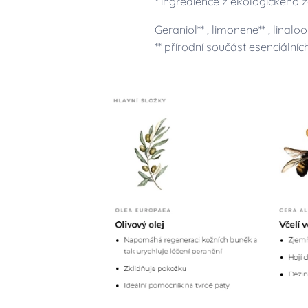
* ingredience z ekologického 
Geraniol** , limonene** , linalool
** přírodní součást esenciální