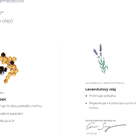
zemědělství
**
ch olejů