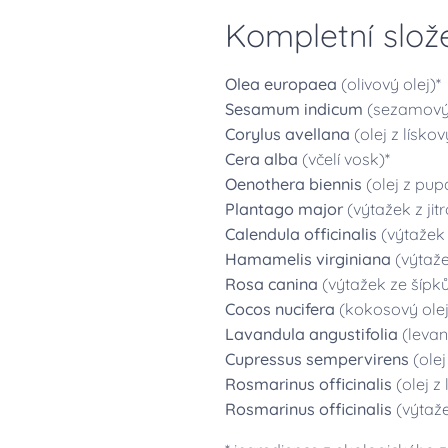
Kompletní slož
Olea europaea
(olivový olej)*
Sesamum indicum
(sezamový 
Corylus avellana
(olej z lískov
Cera alba
(včelí vosk)*
Oenothera biennis
(olej z pup
Plantago major
(výtažek z jitr
Calendula officinalis
(výtažek 
Hamamelis virginiana
(výtažek
Rosa canina
(výtažek ze šípků
Cocos nucifera
(kokosový olej
Lavandula angustifolia
(levan
Cupressus sempervirens
(olej 
Rosmarinus officinalis
(olej z
Rosmarinus officinalis
(výtaže