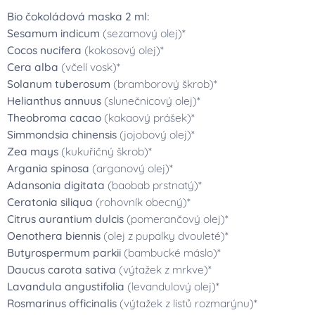
Bio čokoládová maska 2 ml:
Sesamum indicum
(sezamový olej)*
Cocos nucifera
(kokosový olej)*
Cera alba
(včelí vosk)*
Solanum tuberosum
(bramborový škrob)*
Helianthus annuus
(slunečnicový olej)*
Theobroma cacao
(kakaový prášek)*
Simmondsia chinensis
(jojobový olej)*
Zea mays
(kukuřičný škrob)*
Argania spinosa
(arganový olej)*
Adansonia digitata
(baobab prstnatý)*
Ceratonia siliqua
(rohovník obecný)*
Citrus aurantium dulcis
(pomerančový olej)*
Oenothera biennis
(olej z pupalky dvouleté)*
Butyrospermum parkii
(bambucké máslo)*
Daucus carota sativa
(výtažek z mrkve)*
Lavandula angustifolia
(levandulový olej)*
Rosmarinus officinalis
(výtažek z listů rozmarýnu)*