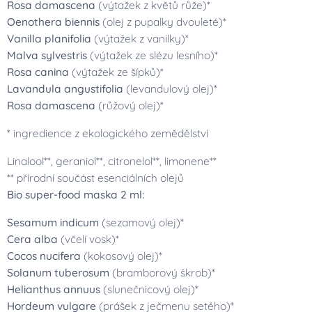
Rosa damascena
(výtažek z květů růže)*
Oenothera biennis
(olej z pupalky dvouleté)*
Vanilla planifolia
(výtažek z vanilky)*
Malva sylvestris
(výtažek ze slézu lesního)*
Rosa canina
(výtažek ze šípků)*
Lavandula angustifolia
(levandulový olej)*
Rosa damascena
(růžový olej)*
* ingredience z ekologického zemědělství
Linalool**, geraniol**, citronelol**, limonene**
** přírodní součást esenciálních olejů
Bio super-food maska 2 ml:
Sesamum indicum
(sezamový olej)*
Cera alba
(včelí vosk)*
Cocos nucifera
(kokosový olej)*
Solanum tuberosum
(bramborový škrob)*
Helianthus annuus
(slunečnicový olej)*
Hordeum vulgare
(prášek z ječmenu setého)*