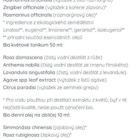
Zingiber officinale
(výtažek z kořene zázvoru)*
Rosmarinus officinalis
(rozmarýnový olej)*
* ingredience z ekologického zemědělství
Linalool**, eugenol**, limonene**, geraniol**, isoeugenol**
** přírodní součást esenciálních olejů
Bio květové tonikum 50 ml:
Rosa damascena
(čistý vodní destilát z růže)
Anthemis nobilis
(čistý vodní destilát ze rmenu římského)
Lavandula angustifolia
(čistý vodní destilát z levandule)
Agave spp leaf extract
(výtažek z listů agáve)
Citrus paradisi
(výtažek ze semínek grepu)
* Pro vodu použitou při destilaci extraktu z květů, byť v té
nejčistší kvalitě, nelze použít označení bio.
Bio denní olej na obličej 10 ml:
Simmondsia chinensis
(jojobový olej)*
Rosa rubiginosa
(šípkový olej)*