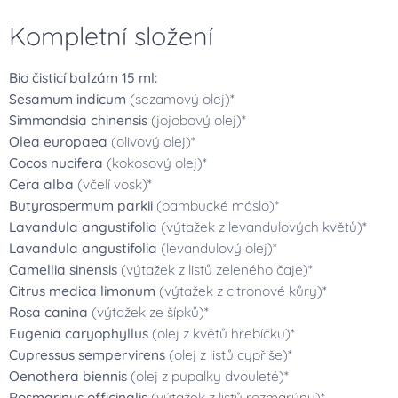
Kompletní složení
Bio čisticí balzám 15 ml:
Sesamum indicum
(sezamový olej)*
Simmondsia chinensis
(jojobový olej)*
Olea europaea
(olivový olej)*
Cocos nucifera
(kokosový olej)*
Cera alba
(včelí vosk)*
Butyrospermum parkii
(bambucké máslo)*
Lavandula angustifolia
(výtažek z levandulových květů)*
Lavandula angustifolia
(levandulový olej)*
Camellia sinensis
(výtažek z listů zeleného čaje)*
Citrus medica limonum
(výtažek z citronové kůry)*
Rosa canina
(výtažek ze šípků)*
Eugenia caryophyllus
(olej z květů hřebíčku)*
Cupressus sempervirens
(olej z listů cypřiše)*
Oenothera biennis
(olej z pupalky dvouleté)*
Rosmarinus officinalis
(výtažek z listů rozmarýnu)*