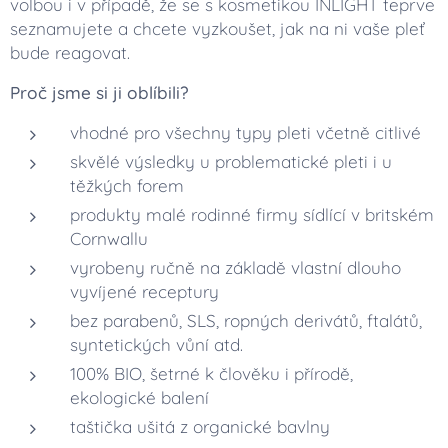
volbou i v případě, že se s kosmetikou INLIGHT teprve
seznamujete a chcete vyzkoušet, jak na ni vaše pleť
bude reagovat.
Proč jsme si ji oblíbili?
vhodné pro všechny typy pleti včetně citlivé
skvělé výsledky u problematické pleti i u
těžkých forem
produkty malé rodinné firmy sídlící v britském
Cornwallu
vyrobeny ručně na základě vlastní dlouho
vyvíjené receptury
bez parabenů, SLS, ropných derivátů, ftalátů,
syntetických vůní atd.
100% BIO, šetrné k člověku i přírodě,
ekologické balení
taštička ušitá z organické bavlny