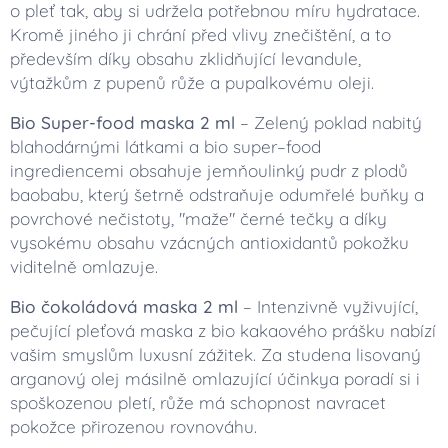
o pleť tak, aby si udržela potřebnou míru hydratace.
Kromě jiného ji chrání před vlivy znečištění, a to
především díky obsahu zklidňující levandule,
výtažkům z pupenů růže a pupalkovému oleji.
Bio Super-food maska 2 ml
– Zelený poklad nabitý
blahodárnými látkami a bio super–food
ingrediencemi obsahuje jemňoulinký pudr z plodů
baobabu, který šetrně odstraňuje odumřelé buňky a
povrchové nečistoty, "maže" černé tečky a díky
vysokému obsahu vzácných antioxidantů pokožku
viditelně omlazuje.
Bio čokoládová maska 2 ml
– Intenzivně vyživující,
pečující pleťová maska z bio kakaového prášku nabízí
vašim smyslům luxusní zážitek. Za studena lisovaný
arganový olej másilně omlazující účinkya poradí si i
spoškozenou pletí, růže má schopnost navracet
pokožce přirozenou rovnováhu.