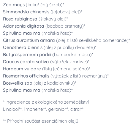
Zea mays
(kukuřičný škrob)*
Simmondsia chinensis
(jojobový olej)*
Rosa rubiginosa
(šípkový olej)*
Adansonia digitata
(baobab prstnatý)*
Spirulina maxima
(mořská řasa)*
Citrus aurantium amara
(olej z listů sevillského pomeranče)*
Oenothera biennis
(olej z pupalky dvouleté)*
Butyrospermum parkii
(bambucké máslo)*
Daucus carota sativa
(výtažek z mrkve)*
Hordeum vulgare
(listy ječmenu setého)*
Rosmarinus officinalis
(výtažek z listů rozmarýnu)*
Boswellia spp
(olej z kadidlovníku)*
Spirulina maxima
(mořská řasa)*
* ingredience z ekologického zemědělství
Linalool**, limonene**, geraniol**, citral**
** Přírodní součást esenciálních olejů