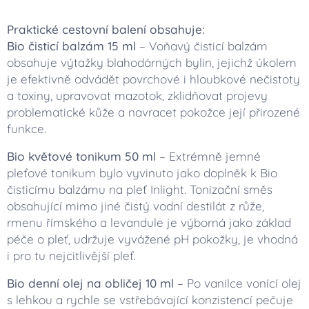
Praktické cestovní balení obsahuje:
Bio čisticí balzám 15 ml
– Voňavý čisticí balzám
obsahuje výtažky blahodárných bylin, jejichž úkolem
je efektivně odvádět povrchové i hloubkové nečistoty
a toxiny, upravovat mazotok, zklidňovat projevy
problematické kůže a navracet pokožce její přirozené
funkce.
Bio květové tonikum 50 ml
– Extrémně jemné
pleťové tonikum bylo vyvinuto jako doplněk k Bio
čisticímu balzámu na pleť Inlight. Tonizační směs
obsahující mimo jiné čistý vodní destilát z růže,
rmenu římského a levandule je výborná jako základ
péče o pleť, udržuje vyvážené pH pokožky, je vhodná
i pro tu nejcitlivější pleť.
Bio denní olej na obličej 10 ml
– Po vanilce vonící olej
s lehkou a rychle se vstřebávající konzistencí pečuje