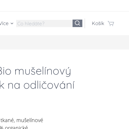
Více
Košík
 Bio mušelínový
k na odličování
ě tkané, mušelínové
0% organické