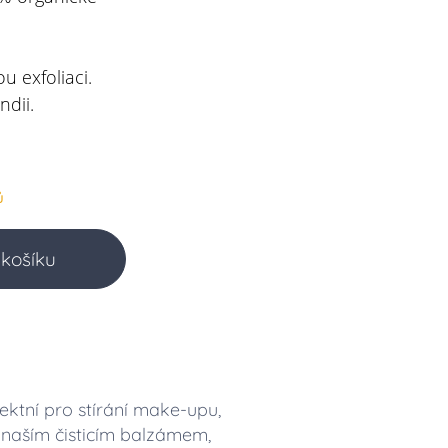
u exfoliaci.
ndii.
ů
košíku
ektní pro stírání make-upu,
s naším čisticím balzámem,