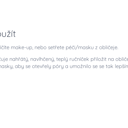
užít
číte make-up, nebo setřete péči/masku z obličeje.
uje nahřátý, navlhčený, teplý ručníček přiložit na obliče
asky, aby se otevřely póry a umožnilo se se tak lepší