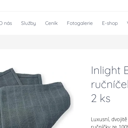
O nás
Služby
Ceník
Fotogalerie
E-shop
Inlight
ručníče
2 ks
Luxusní, dvojit
ručníčky ze 10