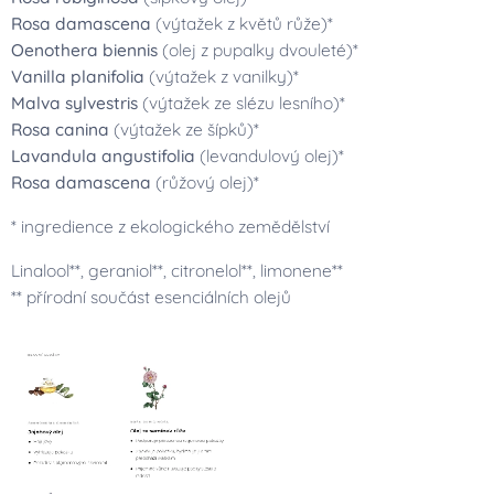
Rosa damascena
(výtažek z květů růže)*
Oenothera biennis
(olej z pupalky dvouleté)*
Vanilla planifolia
(výtažek z vanilky)*
Malva sylvestris
(výtažek ze slézu lesního)*
Rosa canina
(výtažek ze šípků)*
Lavandula angustifolia
(levandulový olej)*
Rosa damascena
(růžový olej)*
* ingredience z ekologického zemědělství
Linalool**, geraniol**, citronelol**, limonene**
** přírodní součást esenciálních olejů