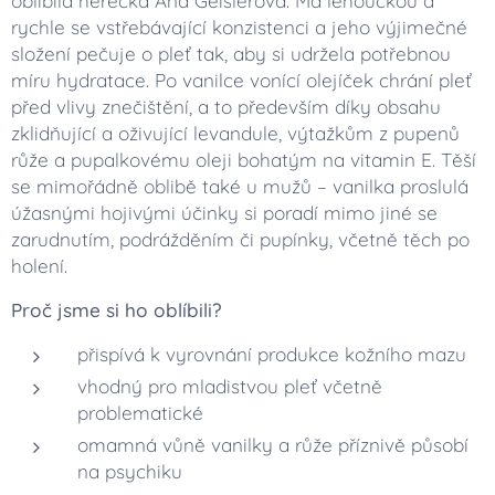
oblíbila herečka Aňa Geislerová. Má lehoučkou a
rychle se vstřebávající konzistenci a jeho výjimečné
složení pečuje o pleť tak, aby si udržela potřebnou
míru hydratace. Po vanilce vonící olejíček chrání pleť
před vlivy znečištění, a to především díky obsahu
zklidňující a oživující levandule, výtažkům z pupenů
růže a pupalkovému oleji bohatým na vitamin E. Těší
se mimořádně oblibě také u mužů – vanilka proslulá
úžasnými hojivými účinky si poradí mimo jiné se
zarudnutím, podrážděním či pupínky, včetně těch po
holení.
Proč jsme si ho oblíbili?
přispívá k vyrovnání produkce kožního mazu
vhodný pro mladistvou pleť včetně
problematické
omamná vůně vanilky a růže příznivě působí
na psychiku