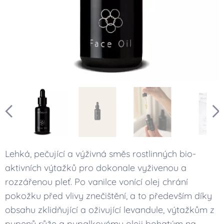
Lehká, pečující a výživná směs rostlinných bio-
aktivních výtažků pro dokonale vyživenou a
rozzářenou pleť. Po vanilce vonící olej chrání
pokožku před vlivy znečištění, a to především díky
obsahu zklidňující a oživující levandule, výtažkům z
pupenů růže a pupalkovému oleji bohatým na