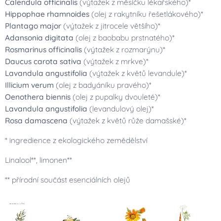
Calendula officinalis
(výtažek z měsíčku lékařského)*
Hippophae rhamnoides
(olej z rakytníku řešetlákového)*
Plantago major
(výtažek z jitrocele většího)*
Adansonia digitata
(olej z baobabu prstnatého)*
Rosmarinus officinalis
(výtažek z rozmarýnu)*
Daucus carota sativa
(výtažek z mrkve)*
Lavandula angustifolia
(výtažek z květů levandule)*
Illicium verum
(olej z badyáníku pravého)*
Oenothera biennis
(olej z pupalky dvouleté)*
Lavandula angustifolia
(levandulový olej)*
Rosa damascena
(výtažek z květů růže damašské)*
* ingredience z ekologického zemědělství
Linalool**, limonen**
** přírodní součást esenciálních olejů