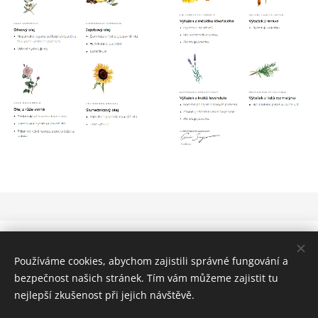
Obrázky poskytl
Pexels
Používáme cookies, abychom zajistili správné fungování a
Cookies
bezpečnost našich stránek. Tím vám můžeme zajistit tu
nejlepší zkušenost při jejich návštěvě.