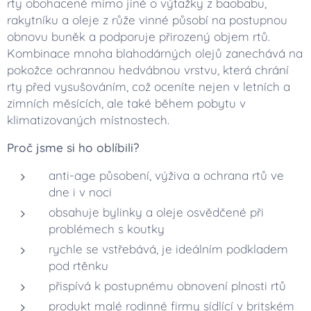
rty obohacené mimo jiné o výtažky z baobabu,
rakytníku a oleje z růže vinné působí na postupnou
obnovu buněk a podporuje přirozený objem rtů.
Kombinace mnoha blahodárných olejů zanechává na
pokožce ochrannou hedvábnou vrstvu, která chrání
rty před vysušováním, což oceníte nejen v letních a
zimních měsících, ale také během pobytu v
klimatizovaných místnostech.
Proč jsme si ho oblíbili?
anti-age působení, výživa a ochrana rtů ve
dne i v noci
obsahuje bylinky a oleje osvědčené při
problémech s koutky
rychle se vstřebává, je ideálním podkladem
pod rtěnku
přispívá k postupnému obnovení plnosti rtů
produkt malé rodinné firmy sídlící v britském