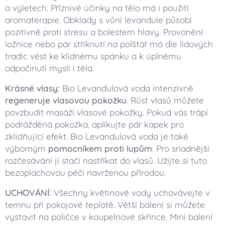
a výletech. Příznivé účinky na tělo má i použití
aromaterapie. Obklady s vůní levandule působí
pozitivně proti stresu a bolestem hlavy. Provonění
ložnice nebo pár stříknutí na polštář má dle lidových
tradic vést ke klidnému spánku a k úplnému
odpočinutí mysli i těla.
Krásné vlasy:
Bio Levandulová voda intenzivně
regeneruje vlasovou pokožku
. Růst vlasů můžete
povzbudit masáží vlasové pokožky. Pokud vás trápí
podrážděná pokožka, aplikujte pár kapek pro
zklidňující efekt. Bio Levandulová voda je také
výborným
pomocníkem proti lupům
. Pro snadnější
rozčesávání ji stačí nastříkat do vlasů. Užijte si tuto
bezoplachovou péči navrženou přírodou.
UCHOVÁNÍ:
Všechny květinové vody uchovávejte v
temnu při pokojové teplotě. Větší balení si můžete
vystavit na poličce v koupelnové skřínce. Mini balení