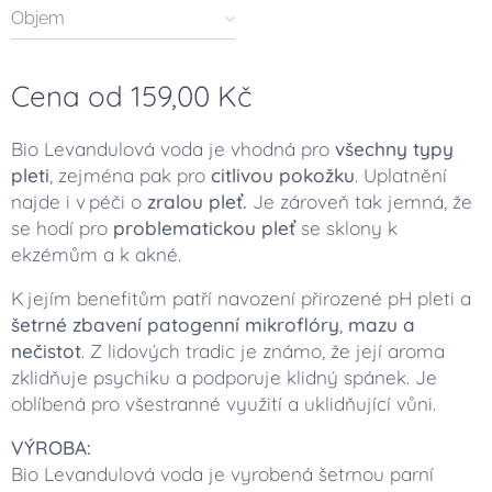
Objem
Cena od
159,00
Kč
Bio Levandulová voda je vhodná pro
všechny typy
pleti
, zejména pak pro
citlivou pokožku
. Uplatnění
najde i v péči o
zralou pleť.
Je zároveň tak jemná, že
se hodí pro
problematickou pleť
se sklony k
ekzémům a k akné.
K jejím benefitům patří navození přirozené pH pleti a
šetrné zbavení patogenní mikroflóry
,
mazu a
nečistot
. Z lidových tradic je známo, že její aroma
zklidňuje psychiku a podporuje klidný spánek. Je
oblíbená pro všestranné využití a uklidňující vůni.
VÝROBA:
Bio Levandulová voda je vyrobená šetrnou parní