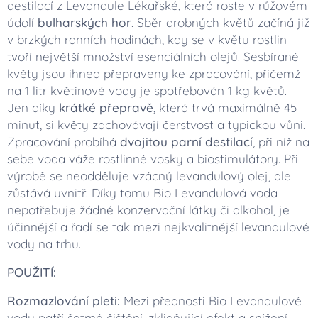
destilací z Levandule Lékařské, která roste v růžovém
údolí
bulharských hor
. Sběr drobných květů začíná již
v brzkých ranních hodinách, kdy se v květu rostlin
tvoří největší množství esenciálních olejů. Sesbírané
květy jsou ihned přepraveny ke zpracování, přičemž
na 1 litr květinové vody je spotřebován 1 kg květů.
Jen díky
krátké přepravě
, která trvá maximálně 45
minut, si květy zachovávají čerstvost a typickou vůni.
Zpracování probíhá
dvojitou parní destilací
, při níž na
sebe voda váže rostlinné vosky a biostimulátory. Při
výrobě se neodděluje vzácný levandulový olej, ale
zůstává uvnitř. Díky tomu Bio Levandulová voda
nepotřebuje žádné konzervační látky či alkohol, je
účinnější a řadí se tak mezi nejkvalitnější levandulové
vody na trhu.
POUŽITÍ:
Rozmazlování pleti:
Mezi přednosti Bio Levandulové
vody patří šetrné čištění, zklidňující efekt a snížení