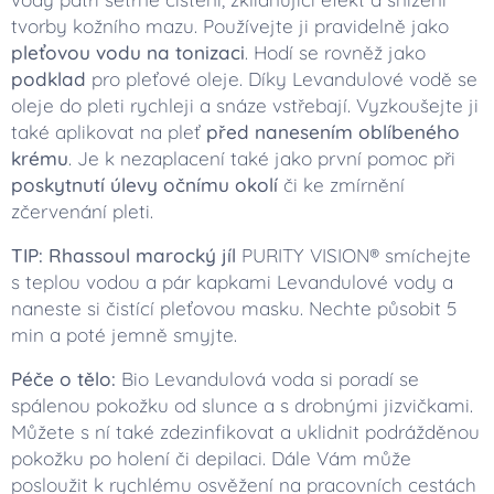
tvorby kožního mazu. Používejte ji pravidelně jako
pleťovou vodu na tonizaci
. Hodí se rovněž jako
podklad
pro pleťové oleje. Díky Levandulové vodě se
oleje do pleti rychleji a snáze vstřebají. Vyzkoušejte ji
také aplikovat na pleť
před nanesením oblíbeného
krému
. Je k nezaplacení také jako první pomoc při
poskytnutí úlevy očnímu okolí
či ke zmírnění
zčervenání pleti.
TIP: Rhassoul marocký jíl
PURITY VISION® smíchejte
s teplou vodou a pár kapkami Levandulové vody a
naneste si čistící pleťovou masku. Nechte působit 5
min a poté jemně smyjte.
Péče o tělo:
Bio Levandulová voda si poradí se
spálenou pokožku od slunce a s drobnými jizvičkami.
Můžete s ní také zdezinfikovat a uklidnit podrážděnou
pokožku po holení či depilaci. Dále Vám může
posloužit k rychlému osvěžení na pracovních cestách