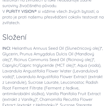
suroviny živočišného původu.
V
PURITY VISION®
si vážíme všech živých bytostí, a
proto je proti našemu přesvědčení cokoliv testovat na
zvířatech.
Složení
INCI:
Helianthus Annuus Seed Oil (Slunečnicový olej)*,
Glycerin, Prunus Amygdalus Dulcis Oil (Mandlový
olej)*, Ricinus Communis Seed Oil (Ricinový olej)*,
Caprylic/Capric triglyceride (MCT olej)*, Aqua (voda),
Lavandula Angustifolia Flower Water (Levandulová
voda)*, Lavandula Angustifolia Flower Extract (extrakt
z Levandule), Sucrose Laurate, Leuconostoc Radish
Root Ferment Filtrate (Ferment z ředkve,
antimikrobiální složka), Vanilla Planifolia Fruit Extract
(extrakt z Vanilky)*, Chamomilla Recutita Flower
Extract (extrakt z Heřmánku)*, Sucrose Stearate,