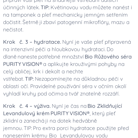
účinných látek.
TIP:
Květinovou vodu můžete nanést i
na tamponek a pleť mechanicky jemným setřením
dočistit. Šetrně ji zbaví patogenní mikroflóry, mazu a
nečistot.
Krok č. 3 – hydratace.
Nyní je vaše pleť připravená
na intenzivní péči a hloubkovou hydrataci. Do
dlaně naneste potřebné množství
Bio Růžového séra
PURITY VISION®
a aplikujte krouživými pohyby na
celý obličej, krk i dekolt a nechte
vstřebat.
TIP:
Nezapomínejte na důkladnou péči v
oblasti očí. Pravidelné používání séra v očním okolí
vyhladí kruhy pod očima a tvář znatelně rozzáří.
Krok č. 4 – výživa.
Nyní je čas na
Bio Zklidňující
Levandulový krém PURITY VISION®
, který pleť
zklidní a zanechá ji na dotek hedvábně
jemnou. TIP: Pro extra porci hydratace použijte před
nanesením krému Bio Levandulovou vodu