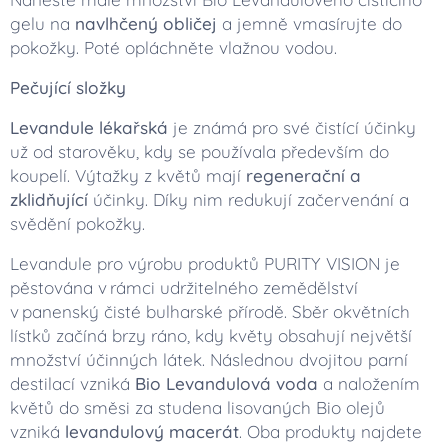
gelu na
navlhčený obličej
a jemně vmasírujte do
pokožky. Poté opláchněte vlažnou vodou.
Pečující složky
Levandule lékařská
je známá pro své čistící účinky
už od starověku, kdy se používala především do
koupelí. Výtažky z květů mají
regenerační a
zklidňující
účinky. Díky nim redukují začervenání a
svědění pokožky.
Levandule pro výrobu produktů PURITY VISION je
pěstována v rámci udržitelného zemědělství
v panenský čisté bulharské přírodě. Sběr okvětních
lístků začíná brzy ráno, kdy květy obsahují největší
množství účinných látek. Následnou dvojitou parní
destilací vzniká
Bio Levandulová voda
a naložením
květů do směsi za studena lisovaných Bio olejů
vzniká
levandulový macerát
. Oba produkty najdete