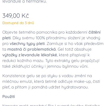
levandule a heřmánku.
349,00
Kč
Dostupné do 3 dnů
Objevte šetrného pomocníka pro každodenní
čištění
pleti
. Díky svému 100% přírodnímu složení je vhodný
pro
všechny typy pleti
. Zamiluje si ho však především
ta
mastná či problematická
. Gel totiž obsahuje
výtažky z levandule lékařské
, které přispívají k
redukci kožního mazu. Tyto extrakty gelu propůjčují
také zklidňující účinky i jemnou bylinnou vůni.
Konzistence gelu se po styku s vodou změní na
mléčnou emulzi, která šetrně odličuje make-up, čistí
pleť, a přitom ji pomáhá udržet hydratovanou.
Použití
Naneste malé množství Bio Levandulového čisticího