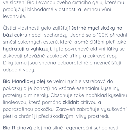
ve složení Bio Levandulového čisticího gelu, kterému
propůjčují blahodárné vlastnosti a jemnou vůni
levandule.
Čisticí vlastnosti gelu zajišťují
šetrné mycí složky na
bázi cukru
neboli sacharózy. Jedná se o 100% přírodní
směsi cukerných esterů, které kromě čištění pleť také
hydratují a vyhlazují
. Tyto povrchově aktivní látky se
získávají převážně z cukrové třtiny a cukrové řepy.
Díky tomu jsou snadno odbouratelné a neznečišťují
odpadní vody.
Bio Mandlový olej
se velmi rychle vstřebává do
pokožky a je bohatý na vzácné esenciální kyseliny,
proteiny a minerály. Obsahuje také například kyselinu
linoleovou, která pomáhá
zklidnit
citlivou a
podrážděnou pokožku. Zároveň zabraňuje vysušování
pleti a chrání ji před škodlivými vlivy prostředí.
Bio Ricinový olej
má silné regenerační schopnosti,