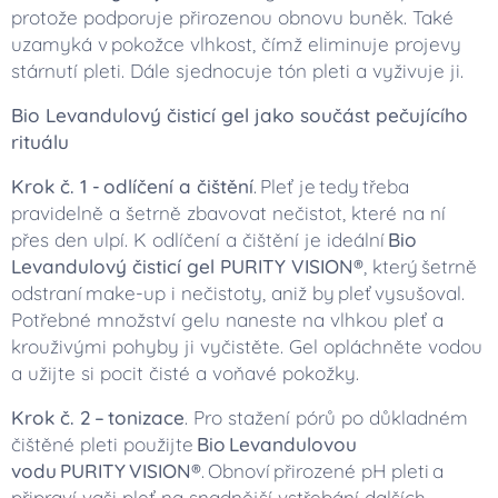
protože podporuje přirozenou obnovu buněk. Také
uzamyká v pokožce vlhkost, čímž eliminuje projevy
stárnutí pleti. Dále sjednocuje tón pleti a vyživuje ji.
Bio Levandulový čisticí gel jako součást pečujícího
rituálu
Krok č. 1 - odlíčení a čištění
. Pleť je tedy třeba
pravidelně a šetrně zbavovat nečistot, které na ní
přes den ulpí. K odlíčení a čištění je ideální
Bio
Levandulový čisticí gel PURITY VISION®
, který šetrně
odstraní make-up i nečistoty, aniž by pleť vysušoval.
Potřebné množství gelu naneste na vlhkou pleť a
krouživými pohyby ji vyčistěte. Gel opláchněte vodou
a užijte si pocit čisté a voňavé pokožky.
Krok č. 2 – tonizace
. Pro stažení pórů po důkladném
čištěné pleti použijte
Bio Levandulovou
vodu PURITY VISION®
. Obnoví přirozené pH pleti a
připraví vaši pleť na snadnější vstřebání dalších