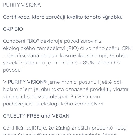
PURITY VISION®.
Certifikace, které zaručují kvalitu tohoto výrobku
CKP BIO
Označení "BIO" deklaruje původ surovin z
ekologického zemědělství (BIO) či volného sběru. CPK
– Certifikovaná přírodní kosmetika zaručuje, že obsah
složek v produktu je minimálně z 85 % přírodního
původu.
V
PURITY VISION®
jsme hranici posunuli ještě dál.
Naším cílem je, aby takto označené produkty vlastní
výroby obsahovaly alespoň 95 % surovin
pocházejících z ekologického zemědělství.
CRUELTY FREE and VEGAN
Certifikát zajišťuje, že žádný z našich produktů nebyl
testován na zvířatech a také neobsahuje žádné