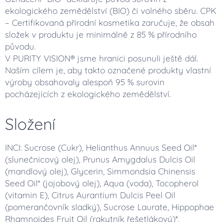
ekologického zemědělství (BIO) či volného sběru. CPK
– Certifikovaná přírodní kosmetika zaručuje, že obsah
složek v produktu je minimálně z 85 % přírodního
původu.
V PURITY VISION® jsme hranici posunuli ještě dál.
Naším cílem je, aby takto označené produkty vlastní
výroby obsahovaly alespoň 95 % surovin
pocházejících z ekologického zemědělství.
Složení
INCI: Sucrose (Cukr), Helianthus Annuus Seed Oil*
(slunečnicový olej), Prunus Amygdalus Dulcis Oil
(mandlový olej), Glycerin, Simmondsia Chinensis
Seed Oil* (jojobový olej), Aqua (voda), Tocopherol
(vitamin E), Citrus Aurantium Dulcis Peel Oil
(pomerančovník sladký), Sucrose Laurate, Hippophae
Rhamnoides Fruit Oil (rakytník řešetlákový)*,