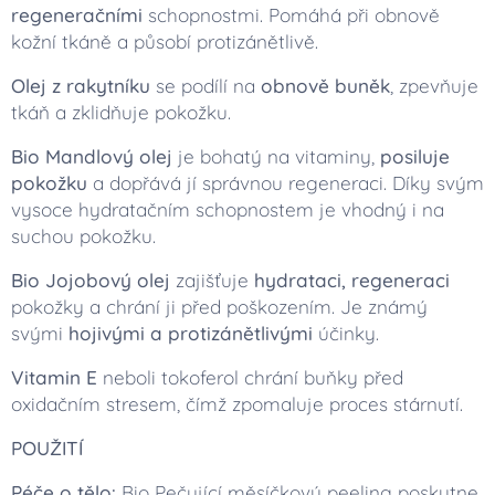
regeneračními
schopnostmi. Pomáhá při obnově
kožní tkáně a působí protizánětlivě.
Olej z rakytníku
se podílí na
obnově buněk
, zpevňuje
tkáň a zklidňuje pokožku.
Bio Mandlový olej
je bohatý na vitaminy,
posiluje
pokožku
a dopřává jí správnou regeneraci. Díky svým
vysoce hydratačním schopnostem je vhodný i na
suchou pokožku.
Bio Jojobový olej
zajišťuje
hydrataci, regeneraci
pokožky a chrání ji před poškozením. Je známý
svými
hojivými a protizánětlivými
účinky.
Vitamin E
neboli tokoferol chrání buňky před
oxidačním stresem, čímž zpomaluje proces stárnutí.
POUŽITÍ
Péče o tělo:
Bio Pečující měsíčkový peeling poskytne