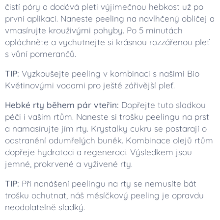
čistí póry a dodává pleti výjimečnou hebkost už po
první aplikaci. Naneste peeling na navlhčený obličej a
vmasírujte krouživými pohyby. Po 5 minutách
opláchněte a vychutnejte si krásnou rozzářenou pleť
s vůní pomerančů.
TIP:
Vyzkoušejte peeling v kombinaci s našimi Bio
Květinovými vodami pro ještě zářivější pleť.
Hebké rty během pár vteřin:
Dopřejte tuto sladkou
péči i vašim rtům. Naneste si trošku peelingu na prst
a namasírujte jím rty. Krystalky cukru se postarají o
odstranění odumřelých buněk. Kombinace olejů rtům
dopřeje hydrataci a regeneraci. Výsledkem jsou
jemné, prokrvené a vyživené rty.
TIP:
Při nanášení peelingu na rty se nemusíte bát
trošku ochutnat, náš měsíčkový peeling je opravdu
neodolatelně sladký.