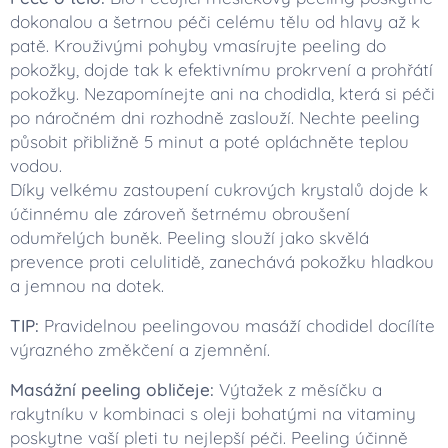
dokonalou a šetrnou péči celému tělu od hlavy až k
patě. Krouživými pohyby vmasírujte peeling do
pokožky, dojde tak k efektivnímu prokrvení a prohřátí
pokožky. Nezapomínejte ani na chodidla, která si péči
po náročném dni rozhodně zaslouží. Nechte peeling
působit přibližně 5 minut a poté opláchněte teplou
vodou.
Díky velkému zastoupení cukrových krystalů dojde k
účinnému ale zároveň šetrnému obroušení
odumřelých buněk. Peeling slouží jako skvělá
prevence proti celulitidě, zanechává pokožku hladkou
a jemnou na dotek.
TIP:
Pravidelnou peelingovou masáží chodidel docílíte
výrazného změkčení a zjemnění.
Masážní peeling obličeje:
Výtažek z měsíčku a
rakytníku v kombinaci s oleji bohatými na vitaminy
poskytne vaší pleti tu nejlepší péči. Peeling účinně