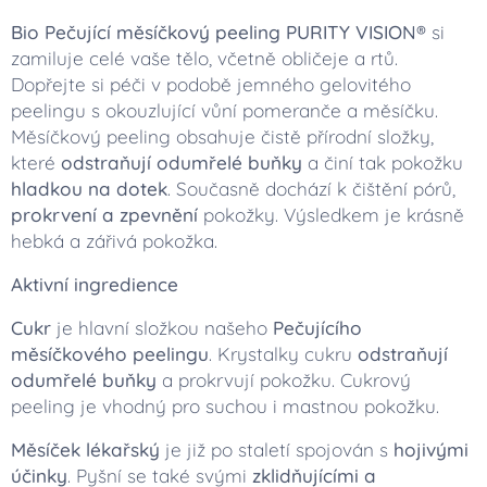
Bio Pečující měsíčkový peeling PURITY VISION®
si
zamiluje celé vaše tělo, včetně obličeje a rtů.
Dopřejte si péči v podobě jemného gelovitého
peelingu s okouzlující vůní pomeranče a měsíčku.
Měsíčkový peeling obsahuje čistě přírodní složky,
které
odstraňují odumřelé buňky
a činí tak pokožku
hladkou na dotek
. Současně dochází k čištění pórů,
prokrvení a zpevnění
pokožky. Výsledkem je krásně
hebká a zářivá pokožka.
Aktivní ingredience
Cukr
je hlavní složkou našeho
Pečujícího
měsíčkového peelingu
. Krystalky cukru
odstraňují
odumřelé buňky
a prokrvují pokožku. Cukrový
peeling je vhodný pro suchou i mastnou pokožku.
Měsíček lékařský
je již po staletí spojován s
hojivými
účinky
. Pyšní se také svými
zklidňujícími a