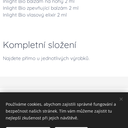
Inlight Bio balzám na nohy 2 ml
Inlight Bio zpevňující balzám 2 ml
Inlight Bio vlasový elixír 2 ml
Kompletní složení
Najdete přímo u jednotlivých výrobků.
Obrázky poskytl
Pexels
Používáme cookies, abychom zajistili správné fungování a
Cookies
bezpečnost našich stránek. Tím vám můžeme zajistit tu
nejlepší zkušenost při jejich návštěvě.