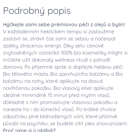
Podrobný popis
Hýčkejte sami sebe prémiovou péčí z olejů a bylin!
V každodenním hektickém tempu si zasloužíme
zastavit se, strávit čas sami se sebou a načerpat
zpátky ztracenou energii. Díky setu cenově
zvýhodněných vzorečků 100% bio kosmetiky Inlight si
můžete užít dokonalý wellness rituál v pohodlí
domova. Po příjemné sprše si dopřejte hebkou péči
Bio tělového másla, Bio zpevňujícího balzámu a Bio
balzámu na nohy, které aplikujte na dosud
navlhčenou pokožku. Bio vlasový elixír aplikujte
ideálně minimálně 15 minut před mytím vlasů,
důkladně s ním promasírujte vlasovou pokožku a
naneste ho i do konečků vlasů. Po krátké chvilce
odpočinku plné blahodárných vůní, které příznivě
působí na psychiku, se budete cítit jako znovuzrození.
Proč jsme si ji oblíbili?