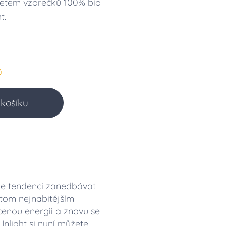
etem vzorečků 100% bio
ht.
ů
košíku
e tendenci zanedbávat
v tom nejnabitějším
enou energii a znovu se
nlight si nyní můžete