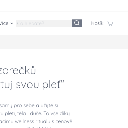
Více
Košík
zorečků
tuj svou pleť"
 samy pro sebe a užijte si
 pleti, těla i duše. To vše díky
ímu wellness rituálu s cenově