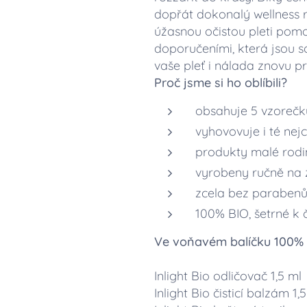
dopřát dokonalý wellness r
úžasnou očistou pleti pomo
doporučeními, která jsou s
vaše pleť i nálada znovu pr
Proč jsme si ho oblíbili?
obsahuje 5 vzoreč
vyhovovuje i té nejc
produkty malé rodin
vyrobeny ručně na z
zcela bez parabenů, 
100% BIO, šetrné k č
Ve voňavém balíčku 100% b
Inlight Bio odličovač 1,5 ml
Inlight Bio čisticí balzám 1,